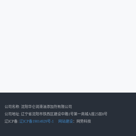
公司名称: 沈阳华仑润滑油添加剂有限公司
公司地址: 辽宁省沈阳市铁西区建设中路1号第一商城A座25层8号
辽ICP备:
辽ICP备19014929号-1
网站建设
：网势科技